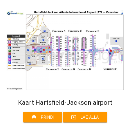
Kaart Hartsfield-Jackson airport
print
system_update_alt
PRINDI
LAE ALLA