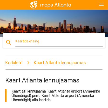
menu
search
Kaartide otsing
Koduleht
Kaart Atlanta lennujaamas
Kaart Atlanta lennujaamas
Kaart atl lennujaama. Kaart Atlanta airport (Ameerika
Ühendriigid) print. Kaart Atlanta airport (Ameerika
Ühendriigid) alla laadida.