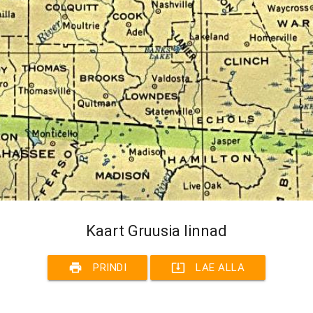
Kaart Gruusia linnad
print
system_update_alt
PRINDI
LAE ALLA